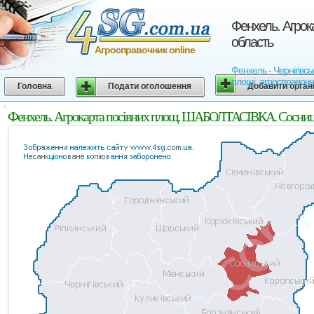
Фенхель. Агрок
область
Агросправочник online
Фенхель - Чернігівсь
площі, агросправочн
Головна
Подати оголошення
Добавити орган
Фенхель. Агрокарта посівних площ. ШАБОЛТАСІВКА. Сосницьк