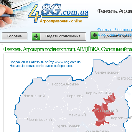
Фенхель. Агрок
Агросправочник online
Фенхель - Чернігівсь
агросправочник onli
Головна
Подати оголошення
Добавити орган
Фенхель. Агрокарта посівних площ. АВДІЇВКА. Сосницький рай