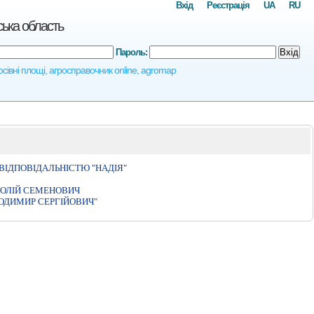
Вхід
Реєстрація
UA
RU
ська область
Пароль:
Вхід
осівні площі, агросправочник online, agromap
IДПОВIДАЛЬНIСТЮ "НАДIЯ"
ТОЛІЙ СЕМЕНОВИЧ
ОДИМИР СЕРГІЙОВИЧ"