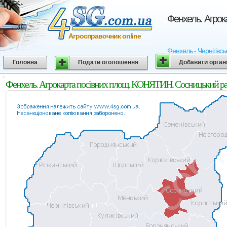
Фенхель. Агрок
Агросправочник online
Фенхель - Чернігівсь
Головна
Подати оголошення
Добавити орган
Фенхель. Агрокарта посівних площ. КОНЯТИН. Сосницький райо