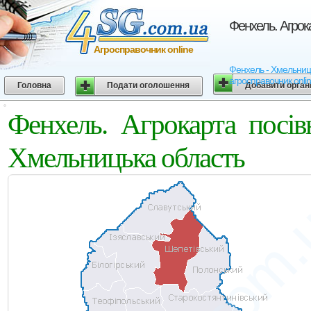
Фенхель. Агрок
Агросправочник online
Фенхель - Хмельницьк
агросправочник onli
Головна
Подати оголошення
Добавити орган
Фенхель. Агрокарта посі
Хмельницька область