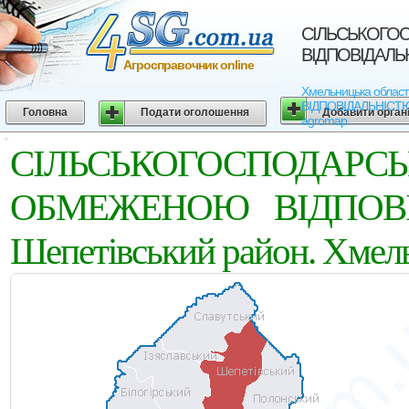
СІЛЬСЬКОГО
ВІДПОВІДАЛЬНІ
Агросправочник online
Хмельницька обла
ВІДПОВІДАЛЬНІСТЮ "Б
Головна
Подати оголошення
Добавити орган
agromap
СІЛЬСЬКОГОСПОД
ОБМЕЖЕНОЮ ВІДПОВІ
Шепетівський район. Хмел