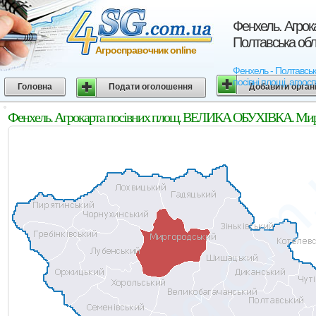
Фенхель. Агро
Полтавська обл
Агросправочник online
Фенхель - Полтавськ
посівні площі, агрос
Головна
Подати оголошення
Добавити орган
Фенхель. Агрокарта посівних площ. ВЕЛИКА ОБУХІВКА. Мирго