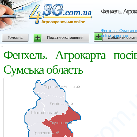
Фенхель. Агрок
Агросправочник online
Фенхель - Сумська об
online, agromap
Головна
Подати оголошення
Добавити орган
Фенхель. Агрокарта посі
Сумська область