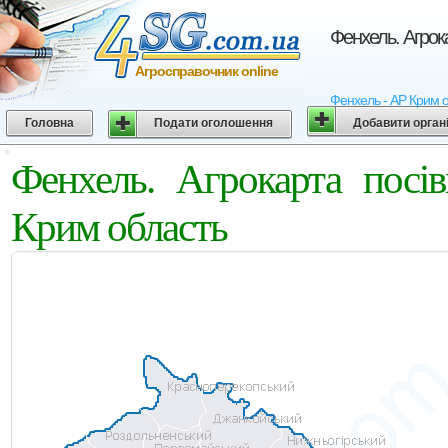
Фенхель. Агрок
Агросправочник online
Фенхель - АР Крим о
Головна
Подати оголошення
Добавити орган
Фенхель. Агрокарта пос
Крим область