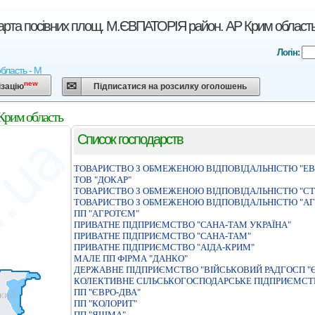
арта посівних площ. М.ЄВПАТОРІЯ район. АР Крим област
Логін:
бласть - М
new
ізацію
Підписатися на розсилку оголошень
Крим область
Список господарств
ТОВАРИСТВО З ОБМЕЖЕНОЮ ВIДПОВIДАЛЬНIСТЮ "Е
ТОВ "ДОКАР"
ТОВАРИСТВО З ОБМЕЖЕНОЮ ВІДПОВІДАЛЬНІСТЮ "С
ТОВАРИСТВО З ОБМЕЖЕНОЮ ВIДПОВIДАЛЬНIСТЮ "АГ
ПП "АГРОТЄМ"
ПРИВАТНЕ ПІДПРИЄМСТВО "САНА-ТАМ УКРАЇНА"
ПРИВАТНЕ ПІДПРИЄМСТВО "САНА-ТАМ"
ПРИВАТНЕ ПIДПРИЄМСТВО "АIДА-КРИМ"
МАЛЕ ПП ФІРМА "ДАНКО"
ДЕРЖАВНЕ ПIДПРИЄМСТВО "ВIЙСЬКОВИЙ РАДГОСП "Є
КОЛЕКТИВНЕ СIЛЬСЬКОГОСПОДАРСЬКЕ ПIДПРИЄМСТ
ПП "ЄВРО-ДВА"
ПП "КОЛОРИТ"
ПП "ЯШМА"