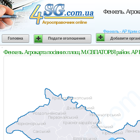
Фенхель. Агрок
Агросправочник online
Фенхель - АР Крим о
Головна
Подати оголошення
Добавити орган
Фенхель. Агрокарта посівних площ. М.ЄВПАТОРІЯ район. АР 