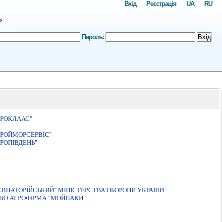
Вхід
Реєстрація
UA
RU
ь
Пароль:
Вхід
ВРОКЛААС"
ТРОЙМОРСЕРВІС"
РОПIВДЕНЬ"
ВПАТОРIЙСЬКИЙ" МIНIСТЕРСТВА ОБОРОНИ УКРАЇНИ
ВО АГРОФIРМА "МОЙНАКИ"