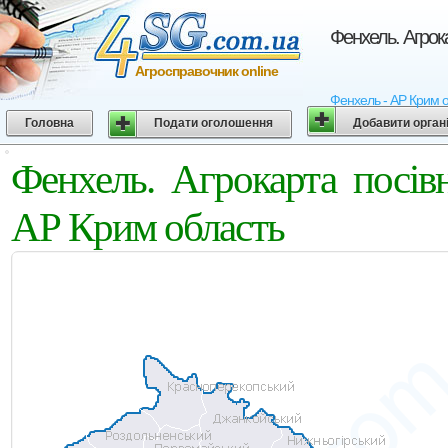
Фенхель. Агро
Агросправочник online
Фенхель - АР Крим о
Головна
Подати оголошення
Добавити орган
Фенхель. Агрокарта посі
АР Крим область