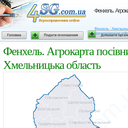
Фенхель. Агрок
Агросправочник online
Фенхель - Хмельницьк
агросправочник onli
Головна
Подати оголошення
Добавити орган
Фенхель. Агрокарта посівн
Хмельницька область