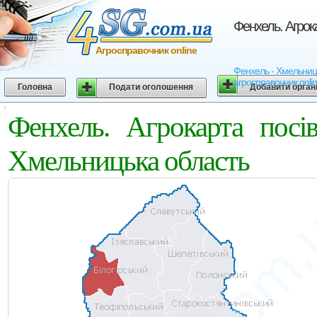
Фенхель. Агрок
Агросправочник online
Фенхель - Хмельницьк
агросправочник onli
Головна
Подати оголошення
Добавити орган
Фенхель. Агрокарта посі
Хмельницька область