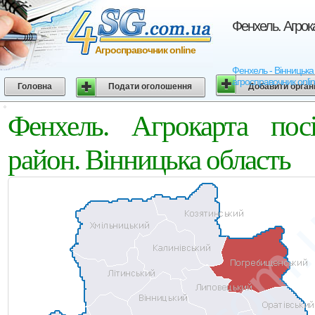
Фенхель. Агрок
Агросправочник online
Фенхель - Вінницька 
агросправочник onli
Головна
Подати оголошення
Добавити орган
Фенхель. Агрокарта пос
район. Вінницька область