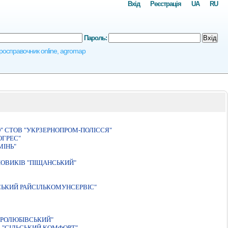
Вхід
Реєстрація
UA
RU
Пароль:
Вхід
агросправочник online, agromap
" СТОВ "УКРЗЕРНОПРОМ-ПОЛIССЯ"
ОГРЕС"
МIНЬ"
ОВИКІВ "ПІЩАНСЬКИЙ"
ЬКИЙ РАЙСIЛЬКОМУНСЕРВIС"
ИРОЛЮБІВСЬКИЙ"
 "СІЛЬСЬКИЙ КОМФОРТ"