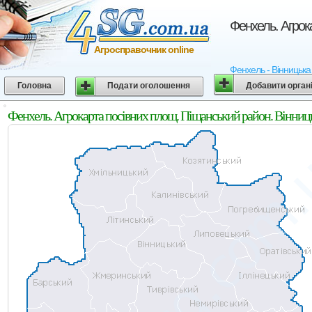
Фенхель. Агрок
Агросправочник online
Фенхель - Вінницька 
Головна
Подати оголошення
Добавити орган
Фенхель. Агрокарта посівних площ. Піщанський район. Вінниць