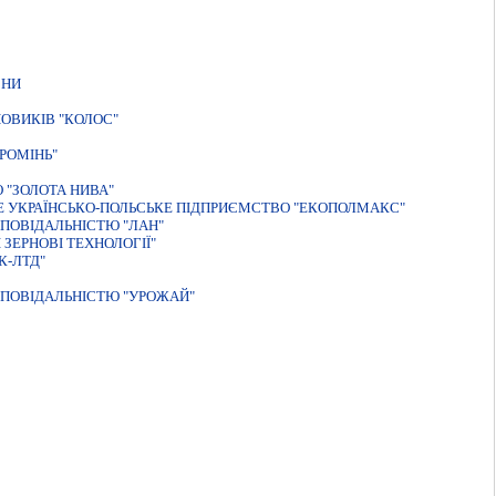
ВНИ
ОВИКІВ "КОЛОС"
РОМІНЬ"
 "ЗОЛОТА НИВА"
Е УКРАЇНСЬКО-ПОЛЬСЬКЕ ПIДПРИЄМСТВО "ЕКОПОЛМАКС"
ПОВIДАЛЬНIСТЮ "ЛАН"
ЗЕРНОВI ТЕХНОЛОГIЇ"
К-ЛТД"
ПОВІДАЛЬНІСТЮ "УРОЖАЙ"