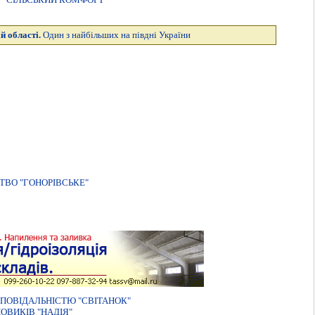
й області.
Один з найбільших на півдні України
ТВО "ГОНОРІВСЬКЕ"
ПОВIДАЛЬНIСТЮ "СВIТАНОК"
ОВИКІВ "НАДІЯ"