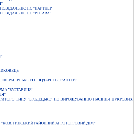
Л"
ПОВIДАЛЬНIСТЮ "ПАРТНЕР"
ПОВIДАЛЬНIСТЮ "РОСАВА"
Я"
 ПИКОВЕЦЬ
О ФЕРМЕРСЬКЕ ГОСПОДАРСТВО "АНТЕЙ"
РМА "РАСТАВИЦЯ"
ЛЯ"
КРИТОГО ТИПУ "БРОДЕЦЬКЕ" ПО ВИРОЩУВАННЮ НАСIННЯ ЦУКРОВИХ
"КОЗЯТИНСЬКИЙ РАЙОННИЙ АГРОТОРГОВИЙ ДІМ"