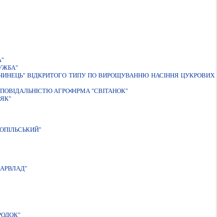
А"
УЖБА"
ВЧИНЕЦЬ" ВIДКРИТОГО ТИПУ ПО ВИРОЩУВАННЮ НАСIННЯ ЦУКРОВИХ
ПОВIДАЛЬНIСТЮ АГРОФIРМА "СВIТАНОК"
ЯК"
ОПIЛЬСЬКИЙ"
АРВЛАД"
РОДОК"