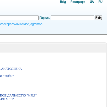
Вхід
Реєстрація
UA
RU
Пароль:
Вхід
 агросправочник online, agromap
 АНАТОЛIЇВНА
Я ГРЕЙН"
ПОВIДАЛЬНIСТЮ "МРIЯ"
ЬКЕ МГП"