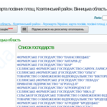
арта посівних площ. Козятинський район. Вінницька область
Логін:
область - Козятинський район - Агрокарта України, карта посівів, посівні площі,
new
ізацію
Підписатися на розсилку оголошень
цька область
Список господарств
ФЕРМЕРСЬКЕ ГОСПОДАРСТВО "ПАНАСОВЕЦЬКЕ"
ФЕРМЕРСЬКЕ ГОСПОДАРСТВО "АНТАРІЯ-Д"
ФЕРМЕРСЬКЕ ГОСПОДАРСТВО "ШАР"
СЕЛЯНСЬКЕ ФЕРМЕРСЬКЕ ГОСПОДАРСТВО САВЧУК ЛАРИСА
СЕЛЯНСЬКЕ (ФЕРМЕРСЬКЕ )ГОСПОДАРСТВО "ОЛЬГА"
ТОВАРИСТВО З ОБМЕЖЕНОЮ ВIДПОВIДАЛЬНIСТЮ "ВIКТОРI
СЕЛЯНСЬКЕ (ФЕРМЕРСЬКЕ )ГОСПОДАРСТВО "ЛЕВАДА"
ПРИВАТНЕ ПIДПРИЄМСТВО "АГРОЛАД-П"
ФЕРМЕРСЬКЕ ГОСПОДАРСТВО "АГРОПРОДУКТ-П"
СЕЛЯНСЬКЕ ФЕРМЕРСЬКЕ ГОСПОДАРСТВО "НIКА-Д"
СIЛЬСЬКОГОСПОДАРСЬКЕ ТОВАРИСТВО З ОБМЕЖЕНОЮ ВIД
ТОВАРИСТВО З ОБМЕЖЕНОЮ ВIДПОВIДАЛЬНIСТЮ "БРОДЕЦ
ФЕРМЕРСЬКЕ ГОСПОДАРСТВО "АГРОДВIР "БРОДЕЦЬКЕ"
СЕЛЯНСЬКЕ ФЕРМЕРСЬКЕ ГОСПОДАРСТВО "СТАС"