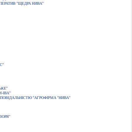
ЕРАТИВ "ЩЕДРА НИВА"
С"
ЬКЕ"
-IВА"
ПОВIДАЛЬНIСТЮ "АГРОФIРМА "НИВА"
ЗОРЯ"