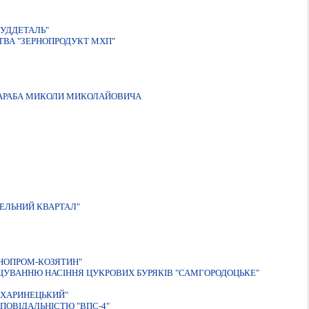
БУДДЕТАЛЬ"
ТВА "ЗЕРНОПРОДУКТ МХП"
САРАБА МИКОЛИ МИКОЛАЙОВИЧА
ЕЛЬНИЙ КВАРТАЛ"
НОПРОМ-КОЗЯТИН"
ЩУВАННЮ НАСІННЯ ЦУКРОВИХ БУРЯКІВ "САМГОРОДОЦЬКЕ"
АХАРИНЕЦЬКИЙ"
ПОВIДАЛЬНIСТЮ "ВПС-4"