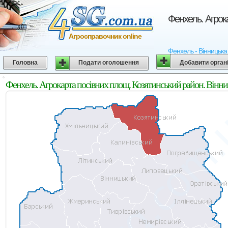
Фенхель. Агрок
Агросправочник online
Фенхель - Вінницька 
Головна
Подати оголошення
Добавити орган
Фенхель. Агрокарта посівних площ. Козятинський район. Вінни