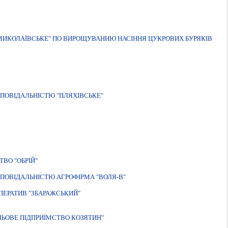
-МИКОЛАЇВСЬКЕ" ПО ВИРОЩУВАННЮ НАСІННЯ ЦУКРОВИХ БУРЯКІВ
ПОВІДАЛЬНІСТЮ "ПЛЯХІВСЬКЕ"
ВО "ОБРIЙ"
ПОВIДАЛЬНIСТЮ АГРОФIРМА "ВОЛЯ-В"
ЕРАТИВ "ЗБАРАЖСЬКИЙ"
ЬОВЕ ПIДПРИЇМСТВО КОЗЯТИН"