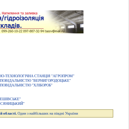
О-ТЕХНОЛОГIЧНА СТАНЦIЯ "АГРОПРОМ"
ПОВIДАЛЬНIСТЮ "ВЕРНИГОРОДОЦЬКЕ"
ПОВIДАЛЬНIСТЮ "ХЛIБОРОБ"
ЕШIВСЬКЕ"
ВСЯНИЦЬКИЙ"
й області.
Один з найбільших на півдні України