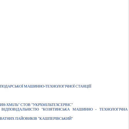
СПОДАРСЬКОЇ МАШИННО-ТЕХНОЛОГІЧНОЇ СТАНЦІЇЇ
Н-ХМIЛЬ" СТОВ "УКРХМIЛЬТЕХСЕРВIС"
ВIДПОВIДАЛЬНIСТЮ "КОЗЯТИНСЬКА МАШИННО - ТЕХНОЛОГIЧНА
ВАТНИХ ПАЙОВИКIВ "КАШПЕРIВСЬКИЙ"