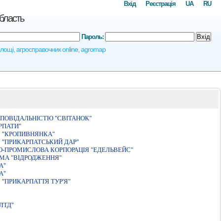
Вхід
Реєстрація
UA
RU
область
Пароль:
Вхід
 площі, агросправочник online, agromap
ПОВІДАЛЬНІСТЮ "СВІТАНОК"
РПАТИ"
 "КРОПИВНЯНКА"
"ПРИКАРПАТСЬКИЙ ДАР"
О-ПРОМИСЛОВА КОРПОРАЦІЯ "ЕДЕЛЬВЕЙС"
МА "ВІДРОДЖЕННЯ"
А"
А"
"ПРИКАРПАТТЯ ТУР'Я"
ЛТД"