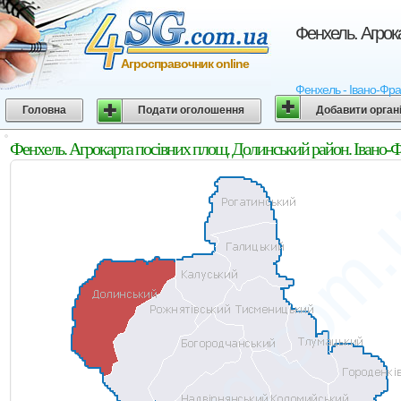
Фенхель. Агрок
Агросправочник online
Фенхель - Івано-Фран
Головна
Подати оголошення
Добавити орган
Фенхель. Агрокарта посівних площ. Долинський район. Івано-Ф