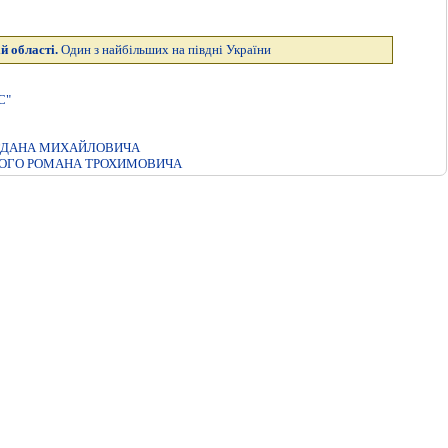
й області.
Один з найбільших на півдні України
С"
ОГДАНА МИХАЙЛОВИЧА
КОГО РОМАНА ТРОХИМОВИЧА