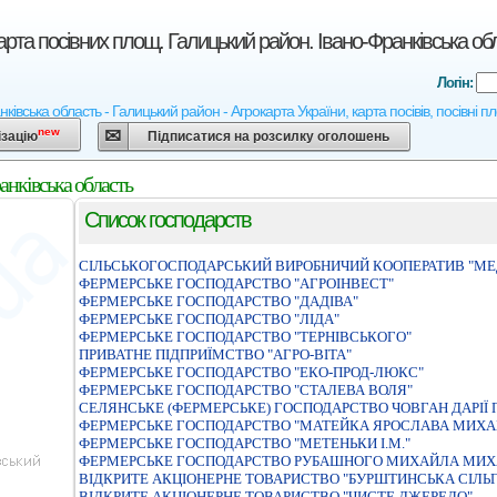
арта посівних площ. Галицький район. Івано-Франківська об
Логін:
ківська область - Галицький район - Агрокарта України, карта посівів, посівні 
new
ізацію
Підписатися на розсилку оголошень
анківська область
Список господарств
СІЛЬСЬКОГОСПОДАРСЬКИЙ ВИРОБНИЧИЙ КООПЕРАТИВ "МЕ
ФЕРМЕРСЬКЕ ГОСПОДАРСТВО "АГРОІНВЕСТ"
ФЕРМЕРСЬКЕ ГОСПОДАРСТВО "ДАДIВА"
ФЕРМЕРСЬКЕ ГОСПОДАРСТВО "ЛIДА"
ФЕРМЕРСЬКЕ ГОСПОДАРСТВО "ТЕРНIВСЬКОГО"
ПРИВАТНЕ ПIДПРИЇМСТВО "АГРО-ВIТА"
ФЕРМЕРСЬКЕ ГОСПОДАРСТВО "ЕКО-ПРОД-ЛЮКС"
ФЕРМЕРСЬКЕ ГОСПОДАРСТВО "СТАЛЕВА ВОЛЯ"
СЕЛЯНСЬКЕ (ФЕРМЕРСЬКЕ) ГОСПОДАРСТВО ЧОВГАН ДАРIЇ 
ФЕРМЕРСЬКЕ ГОСПОДАРСТВО "МАТЕЙКА ЯРОСЛАВА МИХ
ФЕРМЕРСЬКЕ ГОСПОДАРСТВО "МЕТЕНЬКИ I.М."
ФЕРМЕРСЬКЕ ГОСПОДАРСТВО РУБАШНОГО МИХАЙЛА МИ
ВIДКРИТЕ АКЦIОНЕРНЕ ТОВАРИСТВО "БУРШТИНСЬКА СIЛЬ
ВIДКРИТЕ АКЦIОНЕРНЕ ТОВАРИСТВО "ЧИСТЕ ДЖЕРЕЛО"