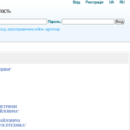
Вхід
Реєстрація
UA
RU
ласть
Пароль:
Вхід
площі, агросправочник online, agromap
ДИНЯ"
ПЕТРIВНИ
АЙЛОВИЧА"
ХАЙЛОВИЧА
ГОСПТЕХНIКА"