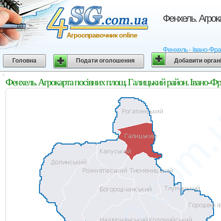
Фенхель. Агрок
Агросправочник online
Фенхель - Івано-Фран
Головна
Подати оголошення
Добавити орган
Фенхель. Агрокарта посівних площ. Галицький район. Івано-Фр