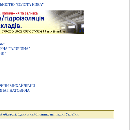
ЬНIСТЮ "ЗОЛОТА НИВА"
АЖ"
ЛЬНА ГАЛИЧИНА"
НИ"
ЕРИНИ МИХАЙЛIВНИ
ИПА ГНАТОВИЧА
й області.
Один з найбільших на півдні України