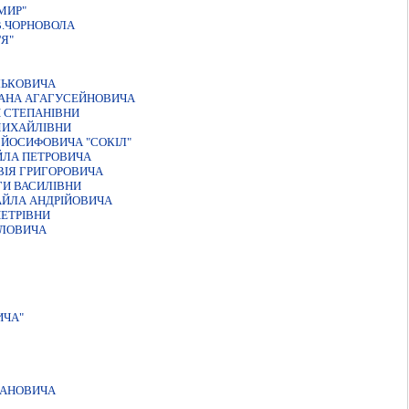
МИР"
В.ЧОРНОВОЛА
Я"
ЛЬКОВИЧА
МАНА АГАГУСЕЙНОВИЧА
И СТЕПАНIВНИ
МИХАЙЛIВНИ
 ЙОСИФОВИЧА "СОКІЛ"
ЙЛА ПЕТРОВИЧА
ВIЯ ГРИГОРОВИЧА
ГИ ВАСИЛІВНИ
АЙЛА АНДРІЙОВИЧА
ПЕТРIВНИ
ЙЛОВИЧА
ИЧА"
ПАНОВИЧА