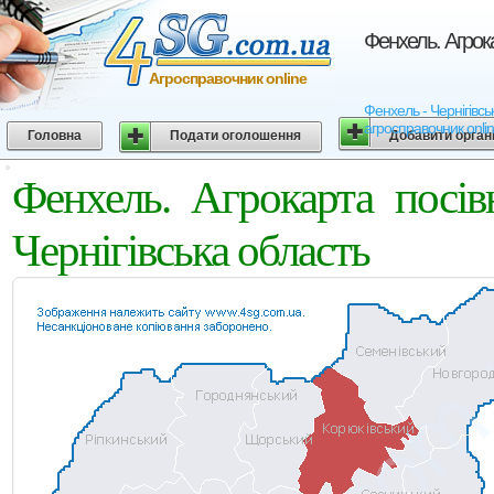
Фенхель. Агрока
Агросправочник online
Фенхель - Чернігівськ
агросправочник onli
Головна
Подати оголошення
Добавити орган
Фенхель. Агрокарта посі
Чернігівська область