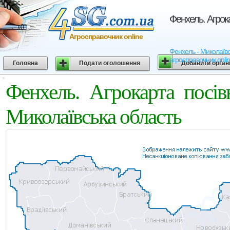
Фенхель. Агрока
Агросправочник online
Фенхель - Миколаївськ
агросправочник onli
Головна
Подати оголошення
Добавити орган
Фенхель. Агрокарта посів
Миколаївська область