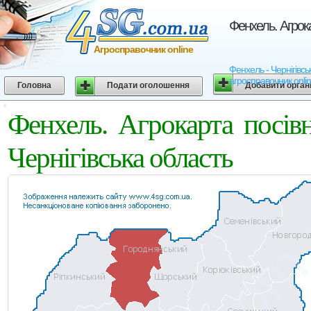
Фенхель. Агрока
Агросправочник online
Фенхель - Чернігівсь
агросправочник onli
Головна
Подати оголошення
Добавити орган
Фенхель. Агрокарта посів
Чернігівська область