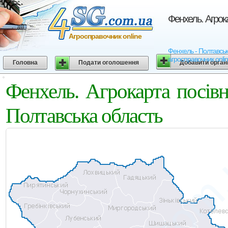
Фенхель. Агрок
Агросправочник online
Фенхель - Полтавська
агросправочник onli
Головна
Подати оголошення
Добавити орган
Фенхель. Агрокарта посів
Полтавська область