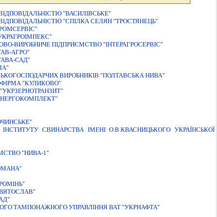
IДПОВIДАЛЬНIСТЮ "ВАСИЛIВСЬКЕ"
IДПОВIДАЛЬНIСТЮ "СПIЛКА СЕЛЯН "ТРОСТЯНЕЦЬ"
РОМСЕРВIС"
УКРАГРОIМПЕКС"
ВО-ВИРОБНИЧЕ ПIДПРИЄМСТВО "IНТЕРАГРОСЕРВIС"
АВ-АГРО"
АВА-САД"
ЛА"
ЬКОГОСПОДАРЧИХ ВИРОБНИКIВ "ПОЛТАВСЬКА НИВА"
ФIРМА "КУЛИКОВО"
"УКРЗЕРНОТРАНЗИТ"
ЕНЕРГОКОМПЛЕКТ"
ОЧИНСЬКЕ"
IНСТИТУТУ СВИНАРСТВА IМЕНI О.В.КВАСНИЦЬКОГО УКРАЇНСЬКОЇ
СТВО "НИВА-1"
ОМАНА"
РОМIНЬ"
СВЯТОСЛАВ"
АД"
ОГО ТАМПОНАЖНОГО УПРАВЛІННЯ ВАТ "УКРНАФТА"