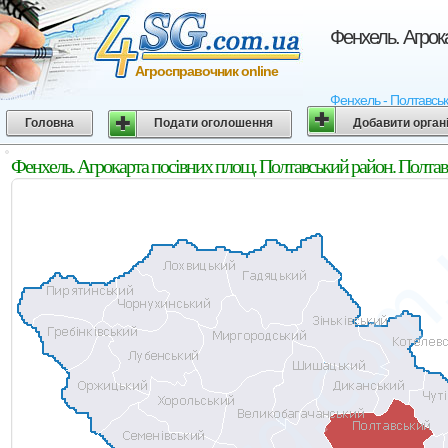
Фенхель. Агрок
Агросправочник online
Фенхель - Полтавська
Головна
Подати оголошення
Добавити орган
Фенхель. Агрокарта посівних площ. Полтавський район. Полтав