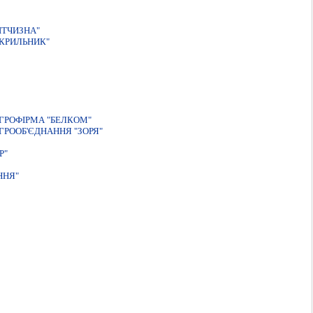
IТЧИЗНА"
КРИЛЬНИК"
ГРОФIРМА "БЕЛКОМ"
РООБ'ЄДНАННЯ "ЗОРЯ"
Р"
ННЯ"