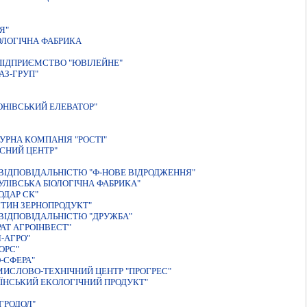
Я"
ОЛОГIЧНА ФАБРИКА
ПIДПРИЄМСТВО "ЮВIЛЕЙНЕ"
АЗ-ГРУП"
НIВСЬКИЙ ЕЛЕВАТОР"
УРНА КОМПАНIЯ "РОСТI"
СНИЙ ЦЕНТР"
IДПОВIДАЛЬНIСТЮ "Ф-НОВЕ ВIДРОДЖЕННЯ"
ЛIВСЬКА БIОЛОГIЧНА ФАБРИКА"
ОДАР СК"
ТИН ЗЕРНОПРОДУКТ"
ВIДПОВIДАЛЬНIСТЮ "ДРУЖБА"
АТ АГРОIНВЕСТ"
-АГРО"
ОРС"
-СФЕРА"
ИСЛОВО-ТЕХНІЧНИЙ ЦЕНТР "ПРОГРЕС"
ЇНСЬКИЙ ЕКОЛОГIЧНИЙ ПРОДУКТ"
ГРОДОЛ"