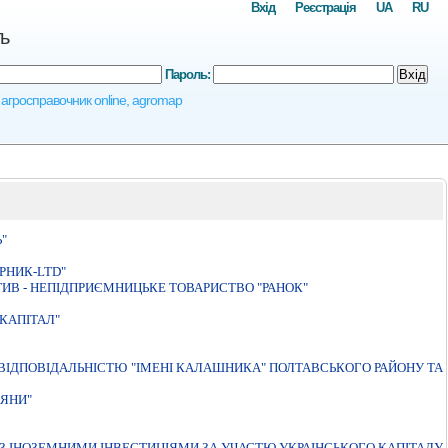
Вхід
Реєстрація
UA
RU
ь
Пароль:
Вхід
, агросправочник online, agromap
"
РНИК-LTD"
В - НЕПIДПРИЄМНИЦЬКЕ ТОВАРИСТВО "РАНОК"
КАПIТАЛ"
IДПОВIДАЛЬНIСТЮ "IМЕНI КАЛАШНИКА" ПОЛТАВСЬКОГО РАЙОНУ ТА
АЯНИ"
 З IНОЗЕМНИМИ IНВЕСТИЦIЯМИ ЗА УЧАСТЮ УКРАIНСЬКОГО КАПIТАЛУ