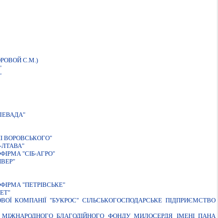
РОВОЙ С.М.)
"
"
ЛЕВАДА"
I ВОРОВСЬКОГО"
-ЛТАВА"
IРМА "СIБ-АГРО"
ВЕР"
ФІРМА "ПЕТРІВСЬКЕ"
ЕТ"
ОВОЇ КОМПАНIЇ "БУКРОС" СIЛЬСЬКОГОСПОДАРСЬКЕ ПIДПРИЄМСТВО
" МІЖНАРОДНОГО БЛАГОДІЙНОГО ФОНДУ МИЛОСЕРДЯ ІМЕНІ ПАНА