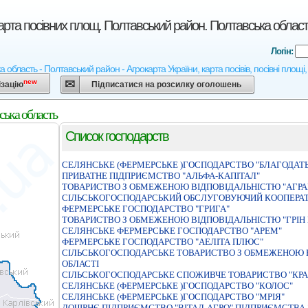
арта посівних площ. Полтавський район. Полтавська област
Логін:
 область - Полтавський район - Агрокарта України, карта посівів, посівні площі
new
ізацію
Підписатися на розсилку оголошень
ська область
Список господарств
СЕЛЯНСЬКЕ (ФЕРМЕРСЬКЕ )ГОСПОДАРСТВО "БЛАГОДАТЬ
ПРИВАТНЕ ПIДПРИЄМСТВО "АЛЬФА-КАПIТАЛ"
ТОВАРИСТВО З ОБМЕЖЕНОЮ ВIДПОВIДАЛЬНIСТЮ "АГРА
СIЛЬСЬКОГОСПОДАРСЬКИЙ ОБСЛУГОВУЮЧИЙ КООПЕРАТИ
ФЕРМЕРСЬКЕ ГОСПОДАРСТВО "ГРИГА"
ТОВАРИСТВО З ОБМЕЖЕНОЮ ВIДПОВIДАЛЬНIСТЮ "ГРIН 
СЕЛЯНСЬКЕ ФЕРМЕРСЬКЕ ГОСПОДАРСТВО "АРЕМ"
ФЕРМЕРСЬКЕ ГОСПОДАРСТВО "АЕЛІТА ПЛЮС"
СIЛЬСЬКОГОСПОДАРСЬКЕ ТОВАРИСТВО З ОБМЕЖЕНОЮ В
ОБЛАСТI
СIЛЬСЬКОГОСПОДАРСЬКЕ СПОЖИВЧЕ ТОВАРИСТВО "КР
СЕЛЯНСЬКЕ (ФЕРМЕРСЬКЕ )ГОСПОДАРСТВО "КОЛОС"
СЕЛЯНСЬКЕ (ФЕРМЕРСЬКЕ )ГОСПОДАРСТВО "МРIЯ"
ДОЧIРНЄ ПIДПРИЄМСТВО "ВIТАЛ-АГРО" ПIДПРИЄМСТВА