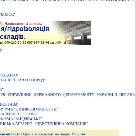
"КОЛОС"
Й"
МОСАГРО"
АНIЯ "ГЛАВАГРОПРОД"
А"
 29 УПРАВЛIННЯ ДЕРЖАВНОГО ДЕПАРТАМЕНТУ УКРАЇНИ З ПИТАНЬ
ПОЛТАВА"
ФIРМА "КУЛИКОВО ПОЛЕ ЛТД"
-АЛЬЯНС ПОЛТАВА"
IРМА "АНДРIЇВСЬКЕ"
НСЬКА АГРАРНО - IНВЕСТИЦIЙНА КОМПАНIЯ"
кій області.
Один з найбільших на півдні України