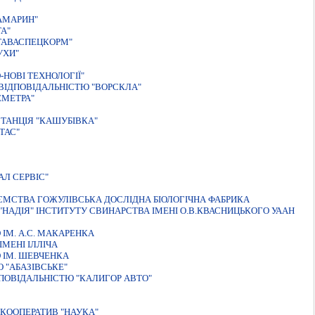
АМАРИН"
А"
ТАВАСПЕЦКОРМ"
УХИ"
НОВI ТЕХНОЛОГIЇ"
ВIДПОВIДАЛЬНIСТЮ "ВОРСКЛА"
ЕМЕТРА"
ТАНЦIЯ "КАШУБIВКА"
ТАС"
Л СЕРВІС"
ЄМСТВА ГОЖУЛIВСЬКА ДОСЛIДНА БIОЛОГIЧНА ФАБРИКА
НАДIЯ" IНСТИТУТУ СВИНАРСТВА IМЕНI О.В.КВАСНИЦЬКОГО УААН
IМ. А.С. МАКАРЕНКА
МЕНI IЛЛIЧА
 ІМ. ШЕВЧЕНКА
 "АБАЗIВСЬКЕ"
ПОВIДАЛЬНIСТЮ "КАЛИГОР АВТО"
КООПЕРАТИВ "НАУКА"