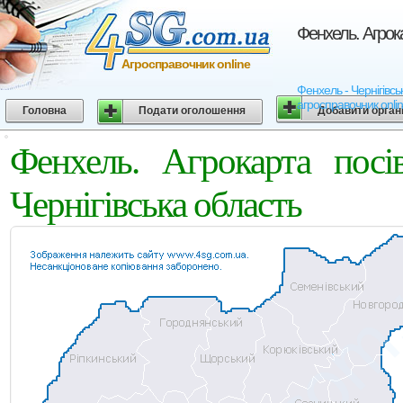
Фенхель. Агрок
Агросправочник online
Фенхель - Чернігівсь
агросправочник onli
Головна
Подати оголошення
Добавити орган
Фенхель. Агрокарта посі
Чернігівська область