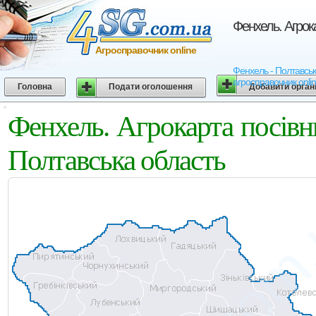
Фенхель. Агрок
Агросправочник online
Фенхель - Полтавська
агросправочник onli
Головна
Подати оголошення
Добавити орган
Фенхель. Агрокарта посів
Полтавська область