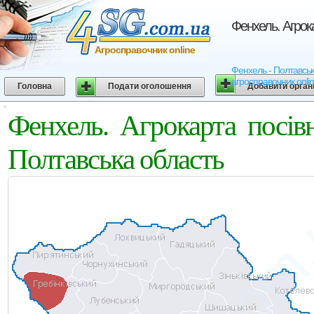
Фенхель. Агрока
Агросправочник online
Фенхель - Полтавська 
агросправочник onli
Головна
Подати оголошення
Добавити орган
Фенхель. Агрокарта посів
Полтавська область