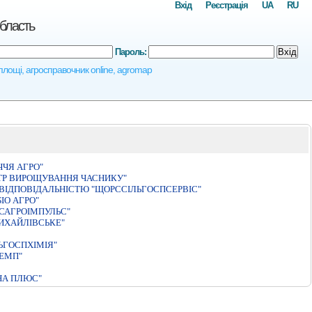
Вхід
Реєстрація
UA
RU
область
Пароль:
Вхід
 площі, агросправочник online, agromap
ЧЯ АГРО"
ТР ВИРОЩУВАННЯ ЧАСНИКУ"
ВIДПОВIДАЛЬНIСТЮ "ЩОРССIЛЬГОСПСЕРВIС"
IО АГРО"
САГРОIМПУЛЬС"
ИХАЙЛIВСЬКЕ"
ЬГОСПХІМІЯ"
ТЕМП"
НА ПЛЮС"