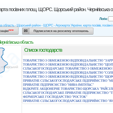
арта посівних площ. ЩОРС. Щорський район. Чернігівська 
Логін:
ка область - Щорський район - ЩОРС - Агрокарта України, карта посівів, посівні
new
ізацію
Підписатися на розсилку оголошень
рнігівська область
Список господарств
ТОВАРИСТВО З ОБМЕЖЕНОЮ ВІДПОВІДАЛЬНІСТЮ "ЗАРІЧ
ТОВАРИСТВО З ОБМЕЖЕНОЮ ВІДПОВІДАЛЬНІСТЮ "ЦЕН
СIЛЬСЬКОГОСПОДАРСЬКЕ ТОВАРИСТВО З ОБМЕЖЕНОЮ 
ТОВАРИСТВО З ОБМЕЖЕНОЮ ВIДПОВIДАЛЬНIСТЮ "СОЛБ
ТОВАРИСТВО З ОБМЕЖЕНОЮ ВIДПОВIДАЛЬНIСТЮ "ЩОР
ПРИВАТНЕ СIЛЬСЬКОГОСПОДАРСЬКЕ ПIДПРИЇМСТВО "М
ПРИВАТНЕ ПІДПРИЄМСТВО "НИВА-ІМПУЛЬС"
ВІДКРИТЕ АКЦІОНЕРНЕ ТОВАРИСТВО ЩОРСЬКА "РАЙСІЛ
СIЛЬСЬКОГОСПОДАРСЬКЕ ПРИВАТНЕ ПIДПРИЄМСТВО "
ФЕРМЕРСЬКЕ ГОСПОДАРСТВО "РОСТОК"
ПРИВАТНЕ СIЛЬСЬКОГОСПОДАРСЬКЕ ПIДПРИЇМСТВО "Я