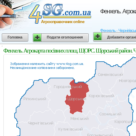
Фенхель. Агрок
Агросправочник online
Фенхель - Чернігівсь
Головна
Подати оголошення
Добавити орган
Фенхель. Агрокарта посівних площ. ЩОРС. Щорський район. Че