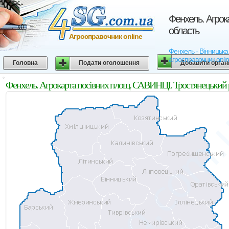
Фенхель. Агрок
область
Агросправочник online
Фенхель - Вінницька 
агросправочник onli
Головна
Подати оголошення
Добавити орган
Фенхель. Агрокарта посівних площ. САВИНЦІ. Тростянецький р