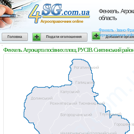
Фенхель. Агрок
область
Агросправочник online
Фенхель - Івано-Фран
агросправочник onli
Головна
Подати оголошення
Добавити орган
Фенхель. Агрокарта посівних площ. РУСІВ. Снятинський район.