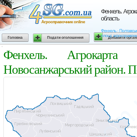
Фенхель. Агрок
область
Агросправочник online
Фенхель - Полтавська
площі, агросправочн
Головна
Подати оголошення
Добавити орган
Фенхель. Агрокарта
Новосанжарський район. По