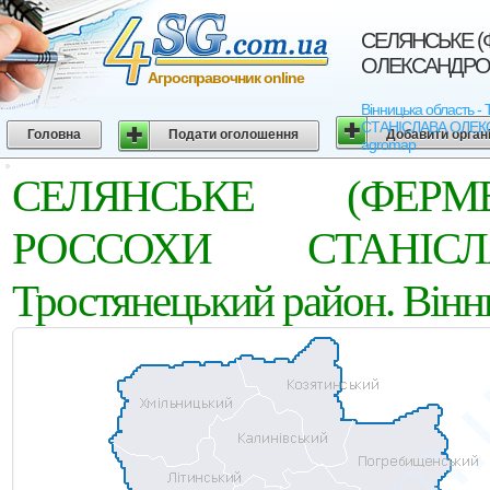
СЕЛЯНСЬКЕ (
ОЛЕКСАНДРОВИЧ
Агросправочник online
Вінницька область
СТАНIСЛАВА ОЛЕКСАНД
Головна
Подати оголошення
Добавити орган
agromap
СЕЛЯНСЬКЕ (ФЕРМ
РОССОХИ СТАНIСЛ
Тростянецький район. Вінн