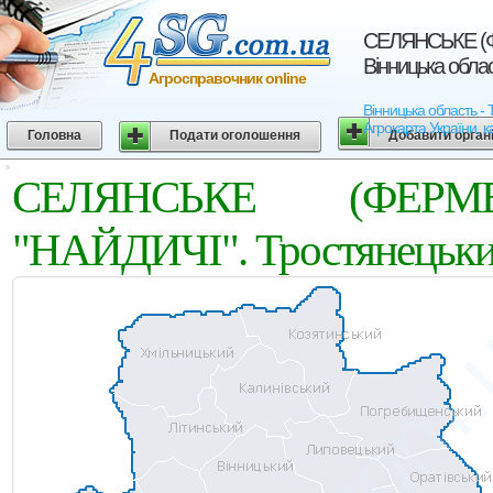
СЕЛЯНСЬКЕ (Ф
Вінницька обла
Агросправочник online
Вінницька область
Агрокарта України, к
Головна
Подати оголошення
Добавити орган
СЕЛЯНСЬКЕ (ФЕРМ
"НАЙДИЧI". Тростянецький