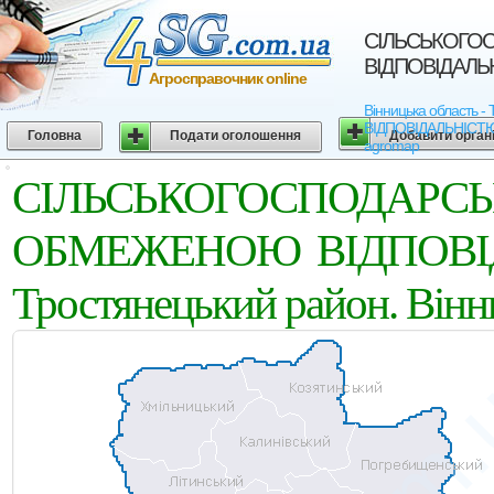
СIЛЬСЬКОГО
ВIДПОВIДАЛЬНI
Агросправочник online
Вінницька област
ВIДПОВIДАЛЬНIСТЮ "У
Головна
Подати оголошення
Добавити орган
agromap
СIЛЬСЬКОГОСПОД
ОБМЕЖЕНОЮ ВIДПОВIД
Тростянецький район. Вінн