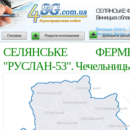
СЕЛЯНСЬКЕ ФЕ
Вінницька обла
Агросправочник online
Вінницька область
Агрокарта України, к
Головна
Подати оголошення
Добавити орган
СЕЛЯНСЬКЕ ФЕРМ
"РУСЛАН-53". Чечельницьк