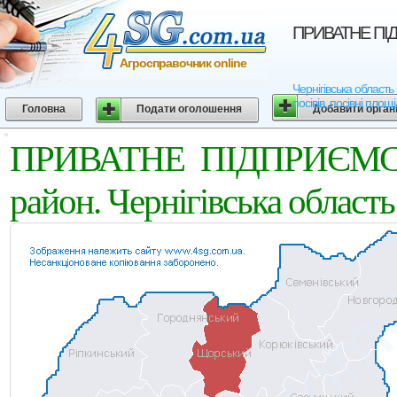
ПРИВАТНЕ ПIДП
Агросправочник online
Чернігівська облас
посівів, посівні площ
Головна
Подати оголошення
Добавити орган
ПРИВАТНЕ ПIДПРИЄМС
район. Чернігівська область