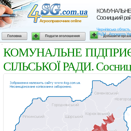
КОМУНАЛЬНЕ 
Сосницький райо
Агросправочник online
Чернігівська обла
РАДИ - Агрокарта Укр
Головна
Подати оголошення
Добавити орган
КОМУНАЛЬНЕ ПIДПРИЄ
СIЛЬСЬКОЇ РАДИ. Сосницьк