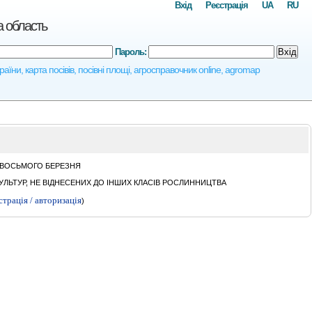
Вхід
Реєстрація
UA
RU
 область
Пароль:
Вхід
, карта посівів, посівні площі, агросправочник online, agromap
. ВОСЬМОГО БЕРЕЗНЯ
ЛЬТУР, НЕ ВІДНЕСЕНИХ ДО ІНШИХ КЛАСІВ РОСЛИННИЦТВА
страція / авторизація
)