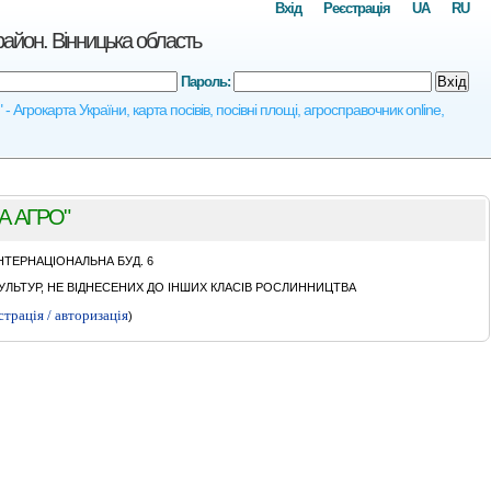
Вхід
Реєстрація
UA
RU
н. Вінницька область
Пароль:
Вхід
арта України, карта посівів, посівні площі, агросправочник online,
 АГРО"
IНТЕРНАЦIОНАЛЬНА БУД. 6
ЛЬТУР, НЕ ВІДНЕСЕНИХ ДО ІНШИХ КЛАСІВ РОСЛИННИЦТВА
страція / авторизація
)