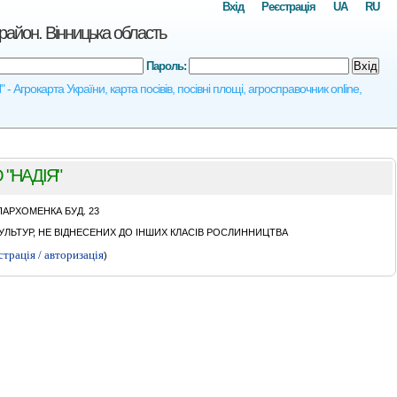
Вхід
Реєстрація
UA
RU
он. Вінницька область
Пароль:
Вхід
карта України, карта посівів, посівні площі, агросправочник online,
"НАДIЯ"
ПАРХОМЕНКА БУД. 23
ЛЬТУР, НЕ ВІДНЕСЕНИХ ДО ІНШИХ КЛАСІВ РОСЛИННИЦТВА
страція / авторизація
)