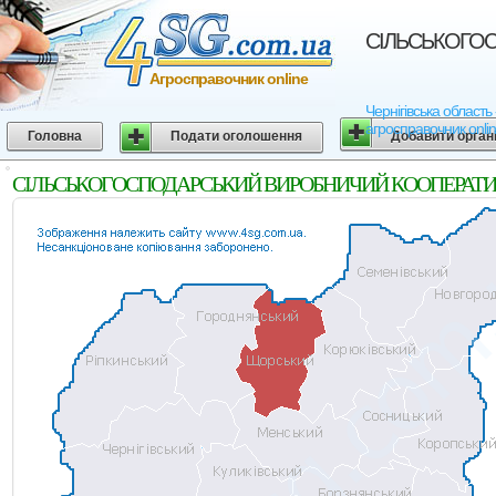
СIЛЬСЬКОГОСП
Агросправочник online
Чернігівська облас
агросправочник onli
Головна
Подати оголошення
Добавити орган
СIЛЬСЬКОГОСПОДАРСЬКИЙ ВИРОБНИЧИЙ КООПЕРАТИВ "НОВ