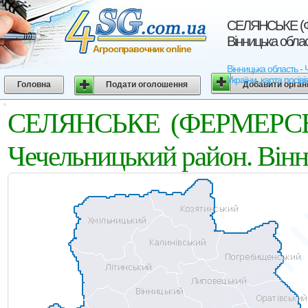
СЕЛЯНСЬКЕ (Ф
Вінницька обла
Агросправочник online
Вінницька область
України, карта посіві
Головна
Подати оголошення
Добавити орган
СЕЛЯНСЬКЕ (ФЕРМЕРС
Чечельницький район. Вінн