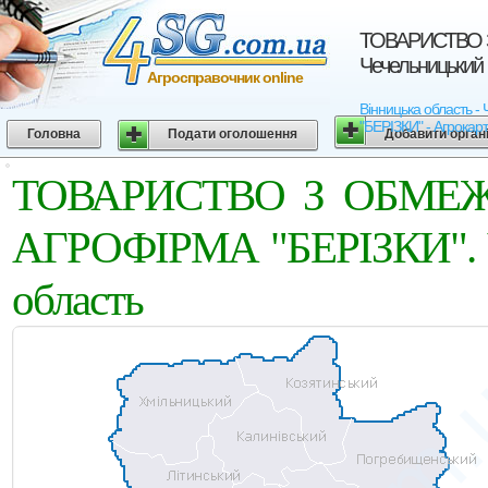
ТОВАРИСТВО 
Чечельницький 
Агросправочник online
Вінницька област
"БЕРІЗКИ" - Агрокарт
Головна
Подати оголошення
Добавити орган
ТОВАРИСТВО З ОБМЕ
АГРОФІРМА "БЕРІЗКИ". Че
область